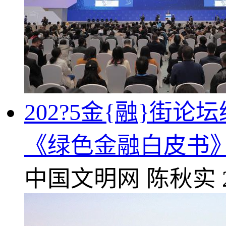
202?5金{融}街
《绿色金融白皮书
中国文明网
陈秋实