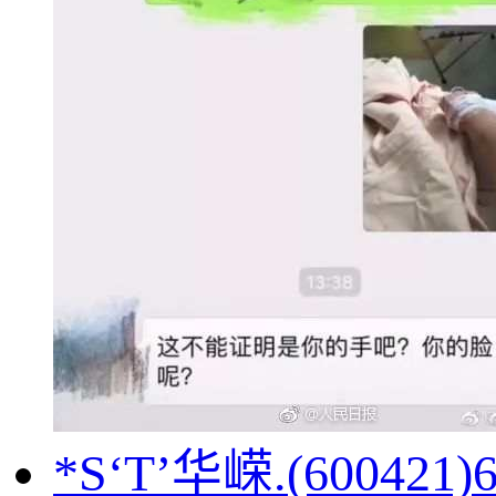
*S‘T’华嵘.(600