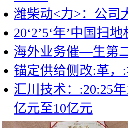
潍柴动<力>：公
20‘2’5‘年’中
海外业务催—生第
锚定供给侧改:革，
汇川技术：:20:2
亿元至10亿元