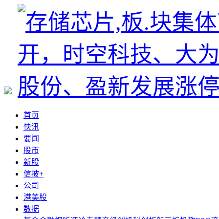
首页
快讯
要闻
股市
新股
信披+
公司
港美股
数据