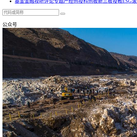
基金
金融
视听
评论
专题
产经
创投
科创板
新三板
投教
ESG
滚
公众号