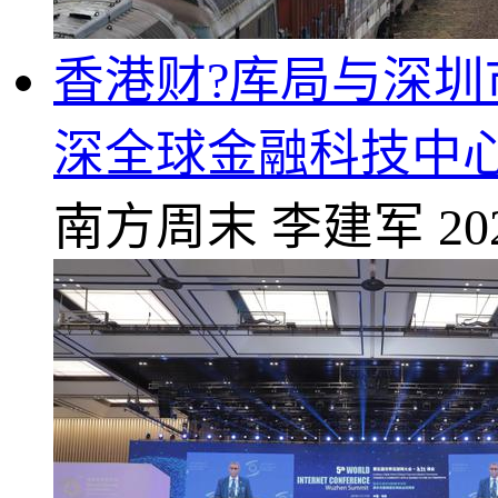
香港财?库局与深
深全球金融科技中心的
南方周末
李建军
20