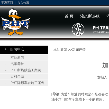
平惠官网
|
加入收藏
首 页
液态断热膜
+ 新闻中心
本站新闻 >>
新闻详情
-
本站新闻
加
-
汽车养护
-
PHT断热膜施工案例
-
百科杂谈
发帖人：
-
PHT隐形车衣施工案例
[导读]
为爱车加油的时候是不是都喜欢
油小窍门能帮车主省下不小的费用。