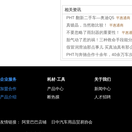
相关资讯
PHT 翻新二手车—奥迪Q5
平惠通商
真镀晶，当然敢比较！
平惠通商
不要忽略了雨刮器的重要性！
平惠通
胎气动了惹的祸！三种救命手段能分高
假冒润滑油那点事儿 买真油真有那么
PHT与奔驰合作十余年，40余万车次.
企业服务
耗材·工具
关于我们
加盟合作
产品中心
新闻中心
产品介绍
断热膜
人才招聘
友情链接：
阿里巴巴店铺
日中汽车用品贸易协会