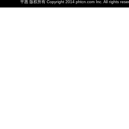
平惠 版权所有 Copyright 2014 phtcn.com Inc. All rights rese